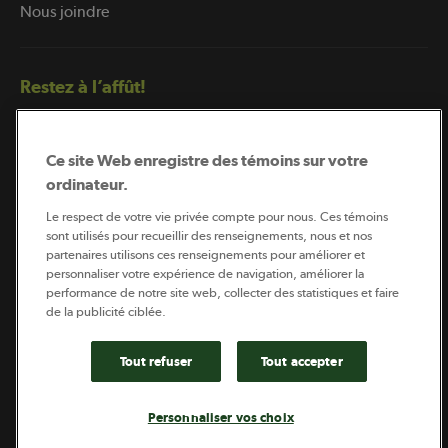
Nous joindre
Restez à l’affût!
Ce site Web enregistre des témoins sur votre
ordinateur.
Le respect de votre vie privée compte pour nous. Ces témoins
sont utilisés pour recueillir des renseignements, nous et nos
partenaires utilisons ces renseignements pour améliorer et
Abonnement à l’infolettre
personnaliser votre expérience de navigation, améliorer la
performance de notre site web, collecter des statistiques et faire
de la publicité ciblée.
Coopérateur est publié par Sollio Groupe Coopératif.
Il est l’outil d’information de la coopération agricole
Tout refuser
Tout accepter
québécoise.
Personnaliser vos choix