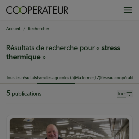
Aller
Toggle
au
contenu
principal
Fil
Accueil
Rechercher
d'Ariane
Résultats de recherche pour «
stress
»
thermique
Sujet
Tous les résultats
Familles agricoles (5)
Ma ferme (17)
Réseau coopératif (3
5
publications
Trier