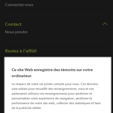
Connectez-vous
Contact
Nous joindre
Restez à l’affût!
Ce site Web enregistre des témoins sur votre
ordinateur.
Le respect de votre vie privée compte pour nous. Ces témoins
sont utilisés pour recueillir des renseignements, nous et nos
partenaires utilisons ces renseignements pour améliorer et
Abonnement à l’infolettre
personnaliser votre expérience de navigation, améliorer la
performance de notre site web, collecter des statistiques et faire
de la publicité ciblée.