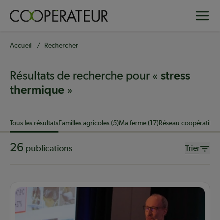
Aller
Toggle
au
contenu
principal
Fil
Accueil
Rechercher
d'Ariane
Résultats de recherche pour «
stress
»
thermique
Sujet
Tous les résultats
Familles agricoles (5)
Ma ferme (17)
Réseau coopératif (3
26
publications
Trier