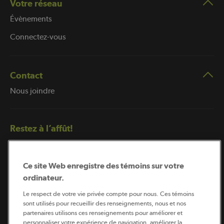
Votre réseau
Évènements
Connectez-vous
Contact
Nous joindre
Restez à l’affût!
Ce site Web enregistre des témoins sur votre
ordinateur.
Le respect de votre vie privée compte pour nous. Ces témoins
sont utilisés pour recueillir des renseignements, nous et nos
partenaires utilisons ces renseignements pour améliorer et
Abonnement à l’infolettre
personnaliser votre expérience de navigation, améliorer la