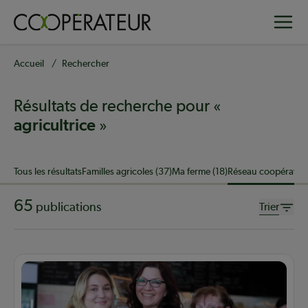
Aller
Toggle
au
contenu
principal
Fil
Accueil
Rechercher
d'Ariane
Résultats de recherche pour «
»
agricultrice
Sujet
Tous les résultats
Familles agricoles (37)
Ma ferme (18)
Réseau coopératif (
65
publications
Trier