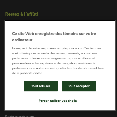
Restez à l’affût!
Ce site Web enregistre des témoins sur votre
ordinateur.
Le respect de votre vie privée compte pour nous. Ces témoins
sont utilisés pour recueillir des renseignements, nous et nos
partenaires utilisons ces renseignements pour améliorer et
Abonnement à l’infolettre
personnaliser votre expérience de navigation, améliorer la
performance de notre site web, collecter des statistiques et faire
de la publicité ciblée.
Coopérateur est publié par Sollio Groupe Coopératif.
Il est l’outil d’information de la coopération agricole
Tout refuser
Tout accepter
québécoise.
Personnaliser vos choix
Politique de vie privée