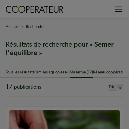
Aller
Toggle
au
contenu
principal
Fil
Accueil
Rechercher
d'Ariane
Résultats de recherche pour «
Semer
»
l'équilibre
Sujet
Tous les résultats
Familles agricoles (4)
Ma ferme (17)
Réseau coopératif (3
17
publications
Trier