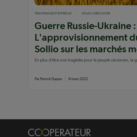
TÉMOIGNAGE ET ENTREVUE
SOLLIO AGRICULTURE
Guerre Russie-Ukraine :
L'approvisionnement d
Sollio sur les marchés 
En plus d’être une tragédie pour le peuple ukrainien, la gu
Russie et l’Ukraine a des impacts partout dans le monde
producteurs agricoles. Quelles en...
Par Patrick Dupuis
8 mars 2022