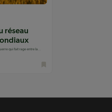
u réseau
mondiaux
erre qui fait rage entre la
 et touche notamment les