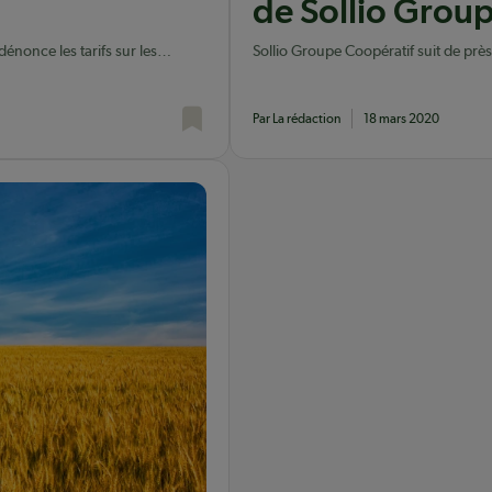
de Sollio Grou
énonce les tarifs sur les
Sollio Groupe Coopératif suit de près 
les semis au Canada.
propagation du COVID-19 mis de l’av
fédéral.
Par La rédaction
18 mars 2020