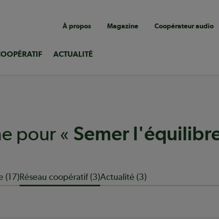
Navigation
À propos
Magazine
Coopérateur audio
utilitaire
COOPÉRATIF
ACTUALITÉ
he pour «
Semer l'équilibr
 (17)
Réseau coopératif (3)
Actualité (3)