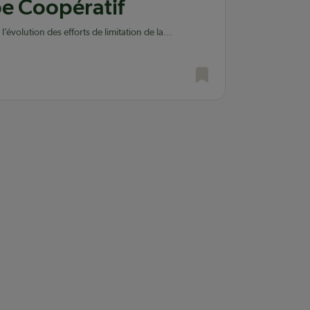
pe Coopératif
l’évolution des efforts de limitation de la
ant par les provinces ainsi que le gouvernement