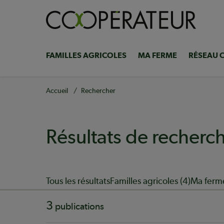
Aller
au
contenu
principal
FAMILLES AGRICOLES
MA FERME
RÉSEAU 
Navigation
principale
Fil
Accueil
Rechercher
d'Ariane
Résultats de recherc
Sujet
Tous les résultats
Familles agricoles (4)
Ma ferme
3
publications