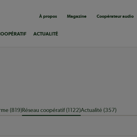
Navigation
À propos
Magazine
Coopérateur audio
utilitaire
COOPÉRATIF
ACTUALITÉ
rme (819)
Réseau coopératif (1122)
Actualité (357)