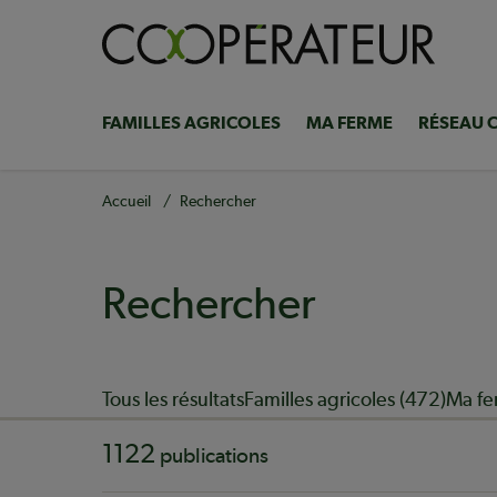
Aller
au
contenu
principal
FAMILLES AGRICOLES
MA FERME
RÉSEAU 
Navigation
principale
Fil
Accueil
Rechercher
d'Ariane
Rechercher
Sujet
Tous les résultats
Familles agricoles (472)
Ma fe
1122
publications