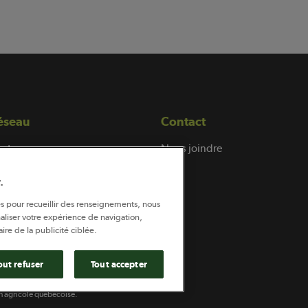
éseau
Contact
nts
Nous joindre
ez-vous
.
és pour recueillir des renseignements, nous
aliser votre expérience de navigation,
ire de la publicité ciblée.
out refuser
Tout accepter
Coopératif.
ion agricole québécoise.