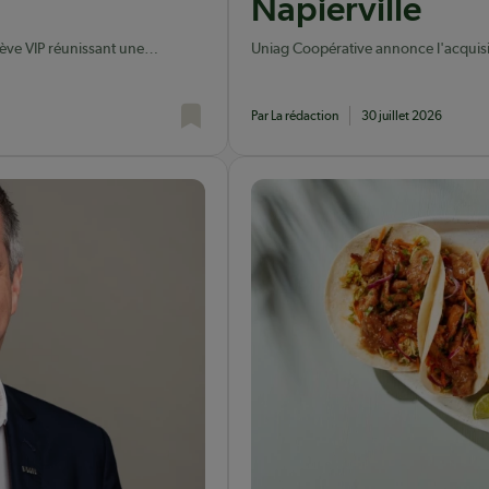
Napierville
lève VIP réunissant une
Uniag Coopérative annonce l'acquisit
dont elle possédait déjà le terrain.
Par La rédaction
30 juillet 2026