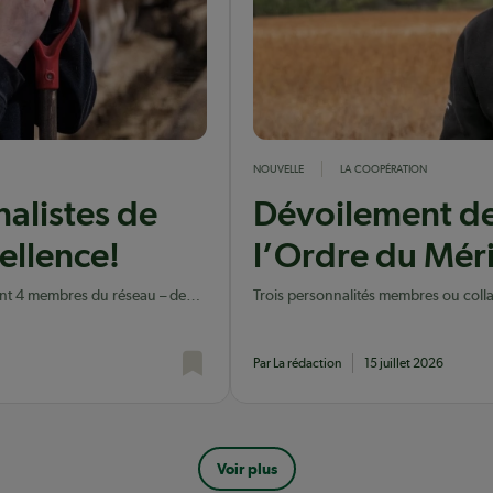
NOUVELLE
LA COOPÉRATION
alistes de
Dévoilement de
ellence!
l’Ordre du Mé
 dont 4 membres du réseau – de
Trois personnalités membres ou coll
ce!
sont parmi les récipiendaires de l'éd
mutualiste québécois.
Par La rédaction
15 juillet 2026
Voir plus