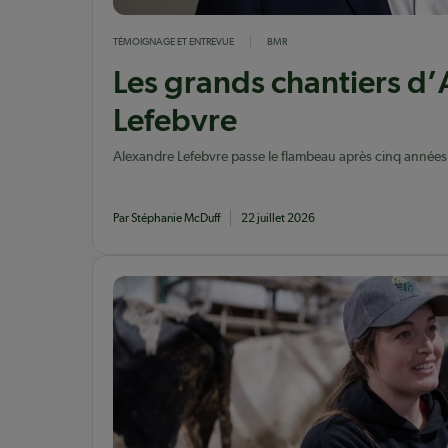
TÉMOIGNAGE ET ENTREVUE
BMR
Les grands chantiers d
Lefebvre
Alexandre Lefebvre passe le flambeau après cinq années
fructueuses!
Par Stéphanie McDuff
22 juillet 2026