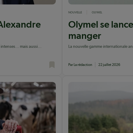
NOUVELLE
OLYMEL
’Alexandre
Olymel se lance
manger
 intenses… mais aussi
La nouvelle gamme internationale ann
inspirées par la gastronomie asiatiqu
Par La rédaction
22 juillet 2026