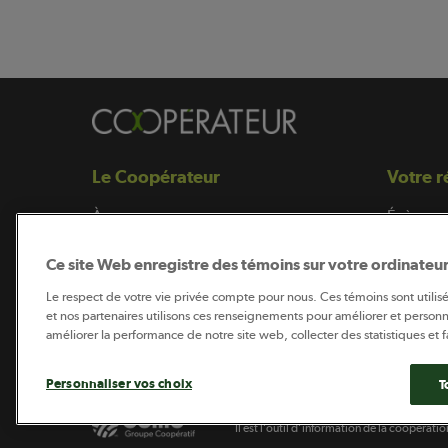
Le Coopérateur
Votre r
À propos
Évèneme
Notre équipe
Connect
Ce site Web enregistre des témoins sur votre ordinateur
Magazine
Le respect de votre vie privée compte pour nous. Ces témoins sont utilis
et nos partenaires utilisons ces renseignements pour améliorer et personn
Nos grands dossiers
améliorer la performance de notre site web, collecter des statistiques et fa
Personnaliser vos choix
T
Coopérateur est publié par Sollio Groupe 
Il est l’outil d’information de la coopérat