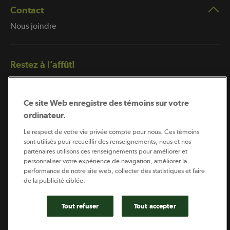
Contact
Nous joindre
Restez à l’affût!
Ce site Web enregistre des témoins sur votre
ordinateur.
Le respect de votre vie privée compte pour nous. Ces témoins
sont utilisés pour recueillir des renseignements, nous et nos
partenaires utilisons ces renseignements pour améliorer et
Abonnement à l’infolettre
personnaliser votre expérience de navigation, améliorer la
performance de notre site web, collecter des statistiques et faire
de la publicité ciblée.
Coopérateur est publié par Sollio Groupe Coopératif.
Il est l’outil d’information de la coopération agricole
Tout refuser
Tout accepter
québécoise.