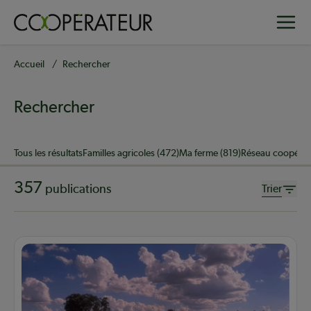
Aller
Toggle
au
contenu
principal
Fil
Accueil
Rechercher
d'Ariane
Rechercher
Sujet
Tous les résultats
Familles agricoles (472)
Ma ferme (819)
Réseau coopérati
357
publications
Trier