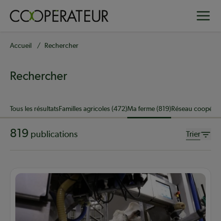
Aller
Toggle
au
contenu
principal
Fil
Accueil
Rechercher
d'Ariane
Rechercher
Sujet
Tous les résultats
Familles agricoles (472)
Ma ferme (819)
Réseau coopérati
819
publications
Trier