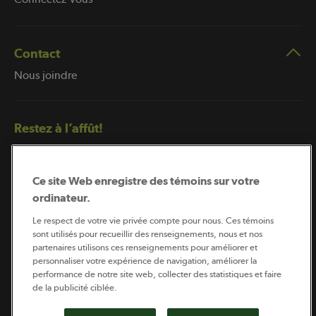
Contact
Nous joindre
Restez à l’affût!
Ce site Web enregistre des témoins sur votre
ordinateur.
Le respect de votre vie privée compte pour nous. Ces témoins
sont utilisés pour recueillir des renseignements, nous et nos
partenaires utilisons ces renseignements pour améliorer et
Abonnement à l’infolettre
personnaliser votre expérience de navigation, améliorer la
performance de notre site web, collecter des statistiques et faire
de la publicité ciblée.
Coopérateur est publié par Sollio Groupe Coopératif.