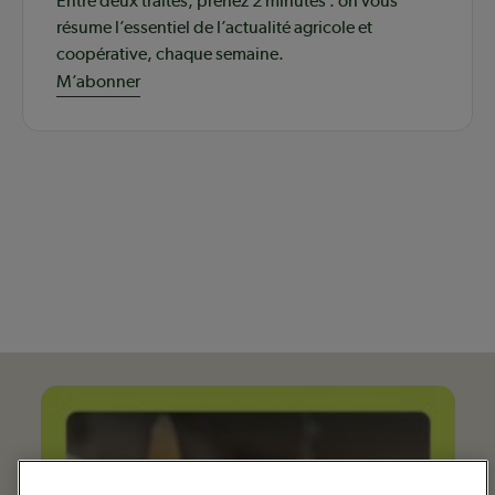
Entre deux traites, prenez 2 minutes : on vous
résume l’essentiel de l’actualité agricole et
coopérative, chaque semaine.
M’abonner