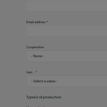
Email address
Cooperative
I am...
Type(s) of production