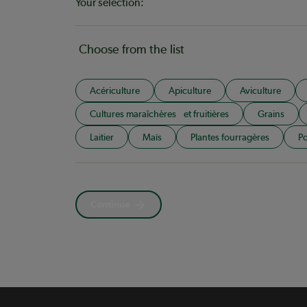
Your selection:
Choose from the list
Acériculture
Apiculture
Aviculture
Cultures maraîchères et fruitières
Grains
Laitier
Maïs
Plantes fourragères
Po
Continue