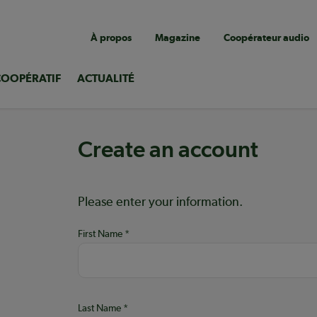
Navigation
À propos
Magazine
Coopérateur audio
utilitaire
COOPÉRATIF
ACTUALITÉ
Create an account
Help:
Please enter your information.
First Name
Last Name