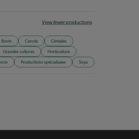
View fewer productions
Bovin
Canola
Céréales
Grandes cultures
Horticulture
rcin
Productions spécialisées
Soya