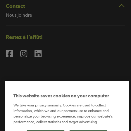
Contact
Nous joindre
Restez à l’affût!
Abonnement à l’infolettre
This website saves cookies on your computer
We take your privacy seriously. Cookies are used to collect
information, which we and our partners use to enhance and
Coopérateur est publié par Sollio Groupe Coopératif.
personalize your browsing experience, improve our website’s
Il est l’outil d’information de la coopération agricole
québécoise.
performance, collect statistics and target advertising.