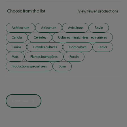
Choose from the list
View fewer productions
Acériculture
Apiculture
Aviculture
Bovin
Canola
Céréales
Cultures maraîchères et fruitières
Grains
Grandes cultures
Horticulture
Laitier
Maïs
Plantes fourragères
Porcin
Productions spécialisées
Soya
Continue