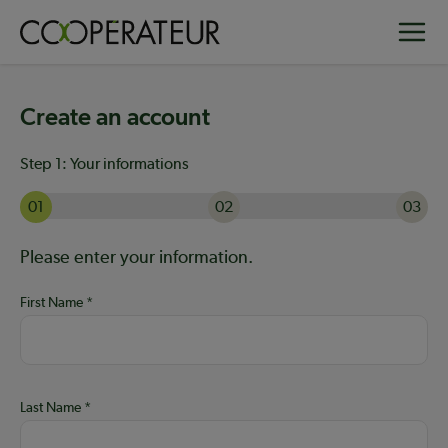
Skip
Toggle
to
main
content
Create an account
Step 1:
Your informations
01
02
03
Currently on step 1 of 3: Your informations
Help:
Please enter your information.
First Name
Last Name