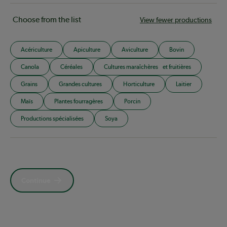
Choose from the list
View fewer productions
Acériculture
Apiculture
Aviculture
Bovin
Canola
Céréales
Cultures maraîchères et fruitières
Grains
Grandes cultures
Horticulture
Laitier
Maïs
Plantes fourragères
Porcin
Productions spécialisées
Soya
Continue