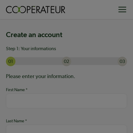
Skip
Toggle
to
main
content
Create an account
Step 1:
Your informations
01
02
03
Currently on step 1 of 3: Your informations
Help:
Please enter your information.
First Name
Last Name