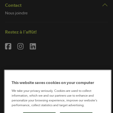
Contact
Nous joindre
Restez à l’affût!
Abonnement à l’infolettre
This website saves cookies on your computer
We take your privacy seriously. Cookies are used to collect
information, which we and our partners use to enhance and
Coopérateur est publié par Sollio Groupe Coopératif.
personalize your browsing experience, improve our website’s
Il est l’outil d’information de la coopération agricole
québécoise.
performance, collect statistics and target advertising.