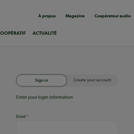
Navigation
À propos
Magazine
Coopérateur audio
utilitaire
COOPÉRATIF
ACTUALITÉ
Create your account
Sign in
Enter your login information
Email