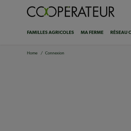
Skip
to
main
content
FAMILLES AGRICOLES
MA FERME
RÉSEAU 
Navigation
principale
Breadcrumb
Home
Connexion