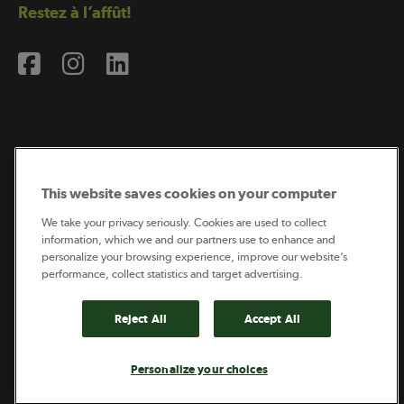
Restez à l’affût!
Abonnement à l’infolettre
This website saves cookies on your computer
We take your privacy seriously. Cookies are used to collect
information, which we and our partners use to enhance and
Coopérateur est publié par Sollio Groupe Coopératif.
personalize your browsing experience, improve our website’s
Il est l’outil d’information de la coopération agricole
québécoise.
performance, collect statistics and target advertising.
Reject All
Accept All
Footer
Politique de vie privée
Personalize your choices
legal
© 2026 - Coopérateur - Tous droits réservés