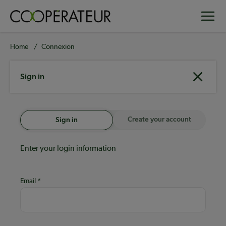
Skip
Toggle
to
main
content
Breadcrumb
Home
Connexion
Sign in
Create your account
Sign in
Enter your login information
Email